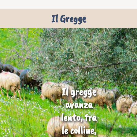
Il Gregge
Il gregge
avanza
lento, tra
le colline,