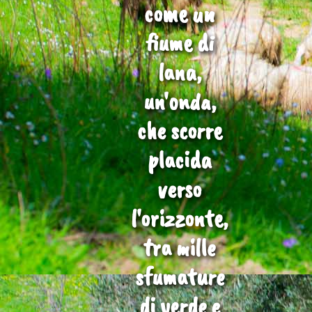
come un
fiume di
lana,
un'onda,
che scorre
placida
verso
l'orizzonte,
tra mille
sfumature
di verde e